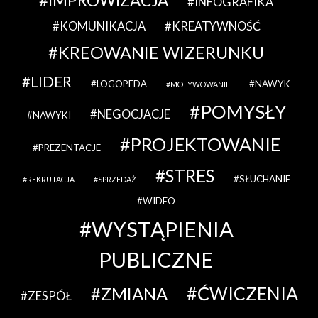
IMPROWIZACJA
INFOGRAFIKA
KOMUNIKACJA
KREATYWNOŚĆ
KREOWANIE WIZERUNKU
LIDER
LOGOPEDA
NAWYK
MOTYWOWANIE
POMYSŁY
NEGOCJACJE
NAWYKI
PROJEKTOWANIE
PREZENTACJE
STRES
SŁUCHANIE
REKRUTACJA
SPRZEDAŻ
WIDEO
WYSTĄPIENIA
PUBLICZNE
ĆWICZENIA
ZMIANA
ZESPÓŁ