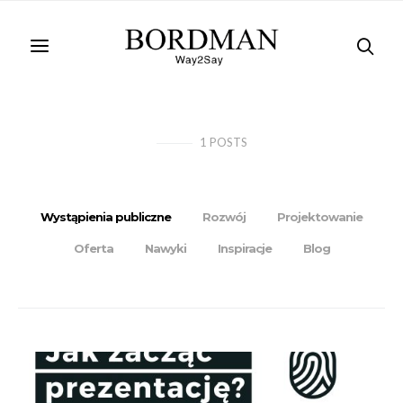
1
POSTS
Wystąpienia publiczne
Rozwój
Projektowanie
Oferta
Nawyki
Inspiracje
Blog