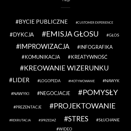
BYCIE PUBLICZNE
CUSTOMER EXPERIENCE
EMISJA GŁOSU
DYKCJA
GŁOS
IMPROWIZACJA
INFOGRAFIKA
KOMUNIKACJA
KREATYWNOŚĆ
KREOWANIE WIZERUNKU
LIDER
LOGOPEDA
NAWYK
MOTYWOWANIE
POMYSŁY
NEGOCJACJE
NAWYKI
PROJEKTOWANIE
PREZENTACJE
STRES
SŁUCHANIE
REKRUTACJA
SPRZEDAŻ
WIDEO