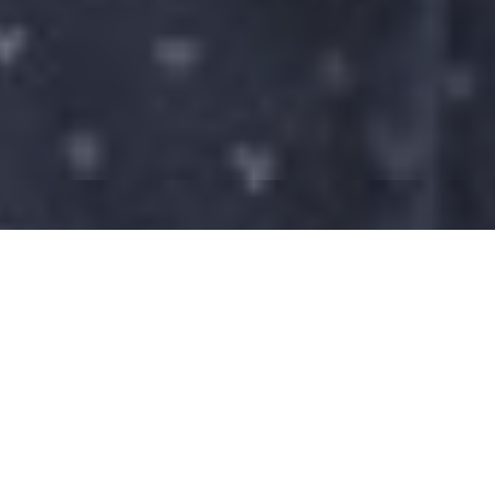
Kim jestem, dlaczego
wystąpienia