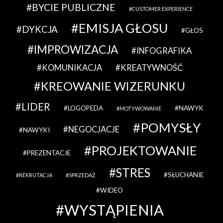
BYCIE PUBLICZNE
CUSTOMER EXPERIENCE
EMISJA GŁOSU
DYKCJA
GŁOS
IMPROWIZACJA
INFOGRAFIKA
KOMUNIKACJA
KREATYWNOŚĆ
KREOWANIE WIZERUNKU
LIDER
LOGOPEDA
NAWYK
MOTYWOWANIE
POMYSŁY
NEGOCJACJE
NAWYKI
PROJEKTOWANIE
PREZENTACJE
STRES
SŁUCHANIE
REKRUTACJA
SPRZEDAŻ
WIDEO
WYSTĄPIENIA