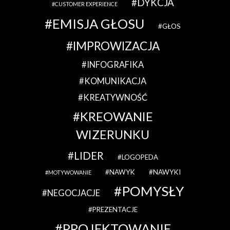
DYKCJA
CUSTOMER EXPERIENCE
EMISJA GŁOSU
GŁOS
IMPROWIZACJA
INFOGRAFIKA
KOMUNIKACJA
KREATYWNOŚĆ
KREOWANIE
WIZERUNKU
LIDER
LOGOPEDA
NAWYK
NAWYKI
MOTYWOWANIE
POMYSŁY
NEGOCJACJE
PREZENTACJE
PROJEKTOWANIE