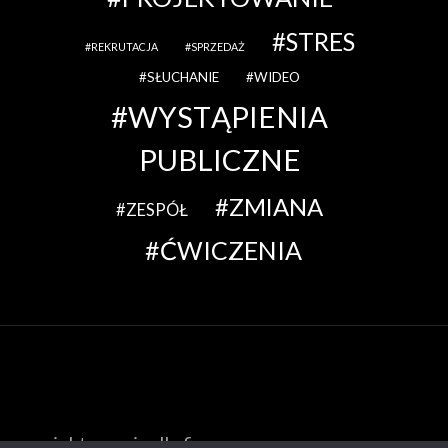
STRES
REKRUTACJA
SPRZEDAŻ
SŁUCHANIE
WIDEO
WYSTĄPIENIA
PUBLICZNE
ZMIANA
ZESPÓŁ
ĆWICZENIA
az projektowanie dla firm.