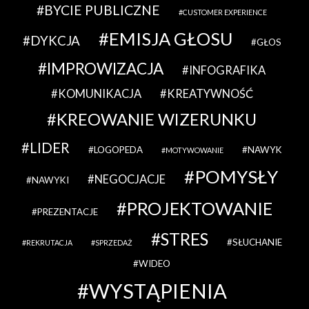
BYCIE PUBLICZNE
CUSTOMER EXPERIENCE
EMISJA GŁOSU
DYKCJA
GŁOS
IMPROWIZACJA
INFOGRAFIKA
KOMUNIKACJA
KREATYWNOŚĆ
KREOWANIE WIZERUNKU
LIDER
LOGOPEDA
NAWYK
MOTYWOWANIE
POMYSŁY
NEGOCJACJE
NAWYKI
PROJEKTOWANIE
PREZENTACJE
STRES
SŁUCHANIE
REKRUTACJA
SPRZEDAŻ
WIDEO
WYSTĄPIENIA