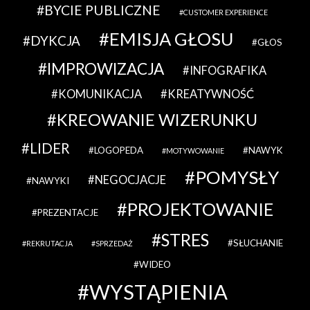
BYCIE PUBLICZNE
CUSTOMER EXPERIENCE
EMISJA GŁOSU
DYKCJA
GŁOS
IMPROWIZACJA
INFOGRAFIKA
KOMUNIKACJA
KREATYWNOŚĆ
KREOWANIE WIZERUNKU
LIDER
LOGOPEDA
NAWYK
MOTYWOWANIE
POMYSŁY
NEGOCJACJE
NAWYKI
PROJEKTOWANIE
PREZENTACJE
STRES
SŁUCHANIE
REKRUTACJA
SPRZEDAŻ
WIDEO
WYSTĄPIENIA