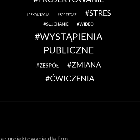
STRES
REKRUTACJA
SPRZEDAŻ
SŁUCHANIE
WIDEO
WYSTĄPIENIA
PUBLICZNE
ZMIANA
ZESPÓŁ
ĆWICZENIA
az projektowanie dla firm.