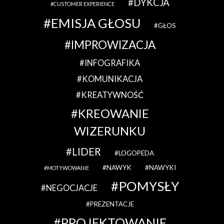
DYKCJA
CUSTOMER EXPERIENCE
EMISJA GŁOSU
GŁOS
IMPROWIZACJA
INFOGRAFIKA
KOMUNIKACJA
KREATYWNOŚĆ
KREOWANIE
WIZERUNKU
LIDER
LOGOPEDA
NAWYK
NAWYKI
MOTYWOWANIE
POMYSŁY
NEGOCJACJE
PREZENTACJE
PROJEKTOWANIE