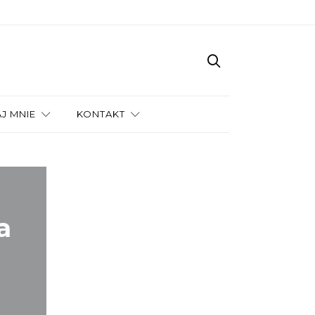
J MNIE
KONTAKT
a