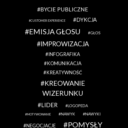
BYCIE PUBLICZNE
DYKCJA
CUSTOMER EXPERIENCE
EMISJA GŁOSU
GŁOS
IMPROWIZACJA
INFOGRAFIKA
KOMUNIKACJA
KREATYWNOŚĆ
KREOWANIE
WIZERUNKU
LIDER
LOGOPEDA
NAWYK
NAWYKI
MOTYWOWANIE
POMYSŁY
NEGOCJACJE