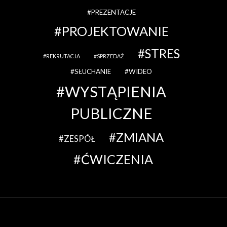
PREZENTACJE
PROJEKTOWANIE
STRES
REKRUTACJA
SPRZEDAŻ
SŁUCHANIE
WIDEO
WYSTĄPIENIA
PUBLICZNE
ZMIANA
ZESPÓŁ
ĆWICZENIA