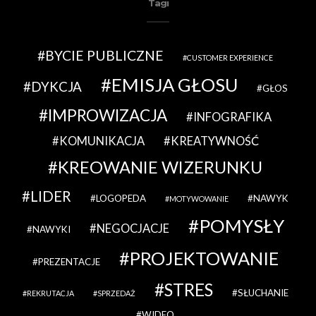
Tagi
BYCIE PUBLICZNE
CUSTOMER EXPERIENCE
EMISJA GŁOSU
DYKCJA
GŁOS
IMPROWIZACJA
INFOGRAFIKA
KOMUNIKACJA
KREATYWNOŚĆ
KREOWANIE WIZERUNKU
LIDER
LOGOPEDA
NAWYK
MOTYWOWANIE
POMYSŁY
NEGOCJACJE
NAWYKI
PROJEKTOWANIE
PREZENTACJE
STRES
SŁUCHANIE
REKRUTACJA
SPRZEDAŻ
WIDEO