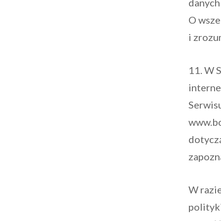
danych
O wsze
i zrozu
11. W S
interne
Serwisu
www.bo
dotyczą
zapozn
W razie
polityk