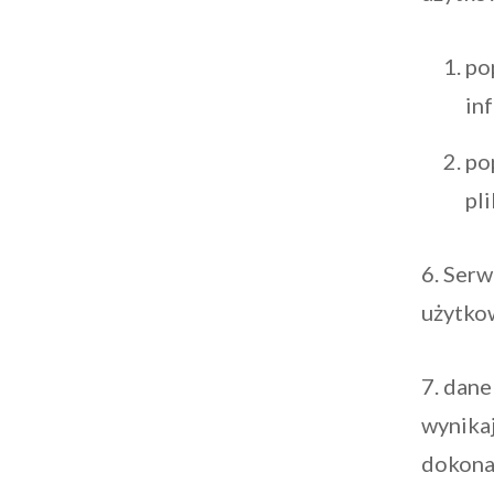
po
in
po
pl
6. Serw
użytko
7. dane
wynikaj
dokona