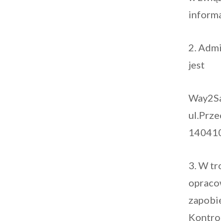
inform
2. Adm
jest
Way2Sa
ul.Prz
14041
3. W t
opraco
zapobi
Kontro