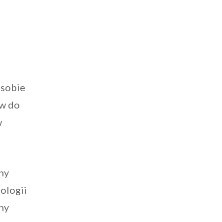
osobie
aw do
w
ny
ologii
ny