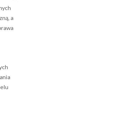
nych
zną, a
prawa
ych
ania
elu