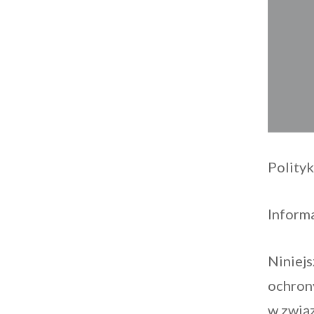
Polity
Inform
Niniejs
ochron
w związ