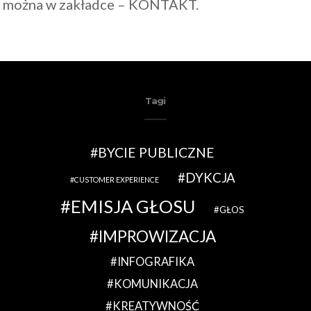
ć można w zakładce – KONTAKT.
Tagi
BYCIE PUBLICZNE
DYKCJA
CUSTOMER EXPERIENCE
EMISJA GŁOSU
GŁOS
IMPROWIZACJA
INFOGRAFIKA
KOMUNIKACJA
KREATYWNOŚĆ