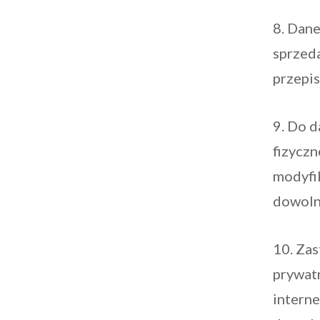
8. Dan
sprzed
przepi
9. Do d
fizyczn
modyfik
dowol
10. Za
prywatn
intern