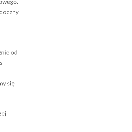
towego.
idoczny
żnie od
s
my się
zej