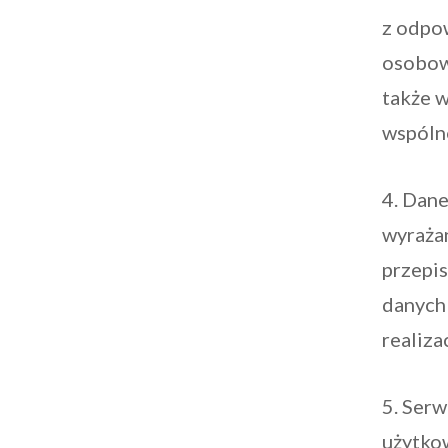
z odpo
osobowy
także 
wspóln
4. Dan
wyraża
przepi
danych
realiza
5. Serw
użytko